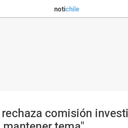
noti
chile
o rechaza comisión invest
a mantener tema"