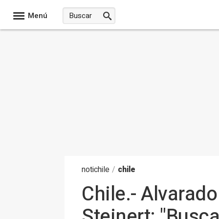
Menú
noti
chile
/
chile
Chile.- Alvarad
Steinert: "Busc