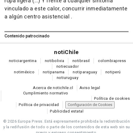
ropa ligera (...) Y frente a cualquier síntoma
vinculado a este calor, concurrir inmediatamente
a algún centro asistencial .
Contenido patrocinado
noti
Chile
notici
argentina
noti
bolivia
noti
brasil
colombia
press
noti
ecuador
noti
méxico
noti
panama
noti
paraguay
noti
perú
noti
uruguay
Acerca de notichile.cl
Aviso legal
Cumplimiento normativo
Política de cookies
Política de privacidad
Configuración de Cookies
Publicidad estatal
© 2026 Europa Press.
Está expresamente prohibida la redistribución
y la redifusión de todo o parte de los contenidos de esta web sin su
previo y expreso consentimiento.