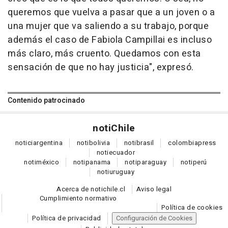
queremos que vuelva a pasar que a un joven o a
una mujer que va saliendo a su trabajo, porque
además el caso de Fabiola Campillai es incluso
más claro, más cruento. Quedamos con esta
sensación de que no hay justicia", expresó.
Contenido patrocinado
noti
Chile
notici
argentina
noti
bolivia
noti
brasil
colombia
press
noti
ecuador
noti
méxico
noti
panama
noti
paraguay
noti
perú
noti
uruguay
Acerca de notichile.cl
Aviso legal
Cumplimiento normativo
Política de cookies
Política de privacidad
Configuración de Cookies