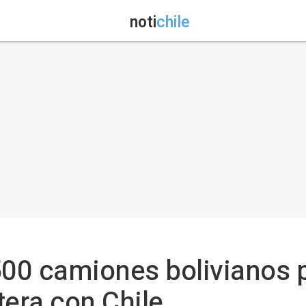
noti
chile
 500 camiones bolivianos
tera con Chile