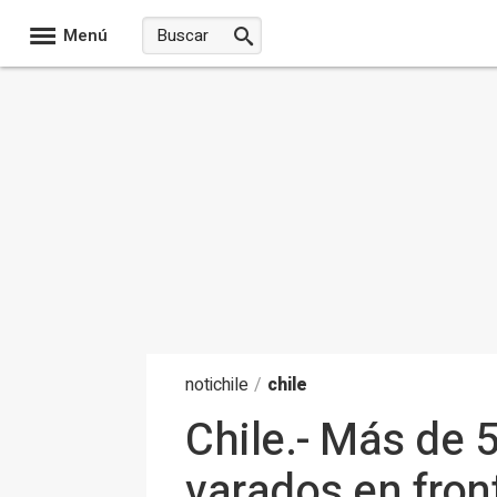
Menú
noti
chile
/
chile
Chile.- Más de
varados en fron