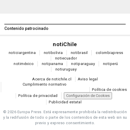
Contenido patrocinado
noti
Chile
notici
argentina
noti
bolivia
noti
brasil
colombia
press
noti
ecuador
noti
méxico
noti
panama
noti
paraguay
noti
perú
noti
uruguay
Acerca de notichile.cl
Aviso legal
Cumplimiento normativo
Política de cookies
Política de privacidad
Configuración de Cookies
Publicidad estatal
© 2026 Europa Press.
Está expresamente prohibida la redistribución
y la redifusión de todo o parte de los contenidos de esta web sin su
previo y expreso consentimiento.