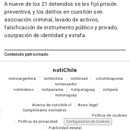
A nueve de los 21 detenidos se les fijó prisión
preventiva, y los delitos en cuestión son
asociación criminal, lavado de activos,
falsificación de instrumento público y privado,
usurpación de identidad y estafa.
Contenido patrocinado
noti
Chile
notici
argentina
noti
bolivia
noti
brasil
colombia
press
noti
ecuador
noti
méxico
noti
panama
noti
paraguay
noti
perú
noti
uruguay
Acerca de notichile.cl
Aviso legal
Cumplimiento normativo
Política de cookies
Política de privacidad
Configuración de Cookies
Publicidad estatal