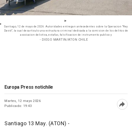
Santiago, 12 de mayo de 2026. Autoridades entregan antecedentes sobre la Operacion “Rey
David”, la cual desarticulo una estructura criminal dedicada a la comision de los delitos de
asociacion delictiva, estafas, falsificacion de instrumento publico y
- DIEGO MARTIN/ATON CHILE
Europa Press notichile
Martes, 12 mayo 2026
Publicado: 19:43
Abri
Santiago 13 May. (ATON) -