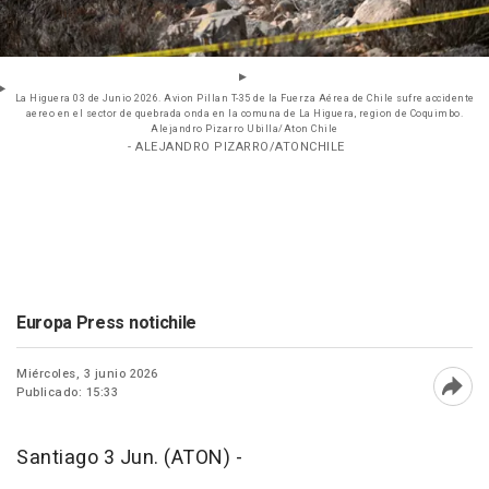
La Higuera 03 de Junio 2026. Avion Pillan T-35 de la Fuerza Aérea de Chile sufre accidente
aereo en el sector de quebrada onda en la comuna de La Higuera, region de Coquimbo.
Alejandro Pizarro Ubilla/Aton Chile
- ALEJANDRO PIZARRO/ATONCHILE
Europa Press notichile
Miércoles, 3 junio 2026
Publicado: 15:33
Abri
Santiago 3 Jun. (ATON) -