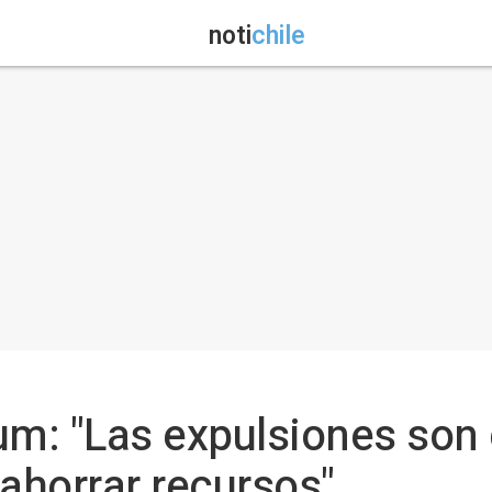
noti
chile
um: "Las expulsiones son 
 ahorrar recursos"