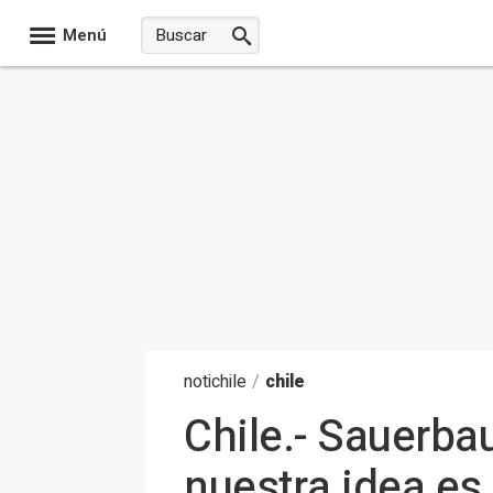
Menú
noti
chile
/
chile
Chile.- Sauerba
nuestra idea es