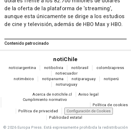
dólares frente a los 82.700 millones de dólares
de la oferta de la plataforma de 'streaming',
aunque esta únicamente se dirige a los estudios
de cine y televisión, además de HBO Max y HBO.
Contenido patrocinado
noti
Chile
notici
argentina
noti
bolivia
noti
brasil
colombia
press
noti
ecuador
noti
méxico
noti
panama
noti
paraguay
noti
perú
noti
uruguay
Acerca de notichile.cl
Aviso legal
Cumplimiento normativo
Política de cookies
Política de privacidad
Configuración de Cookies
Publicidad estatal
© 2026 Europa Press.
Está expresamente prohibida la redistribución