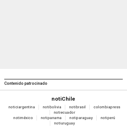
Contenido patrocinado
noti
Chile
notici
argentina
noti
bolivia
noti
brasil
colombia
press
noti
ecuador
noti
méxico
noti
panama
noti
paraguay
noti
perú
noti
uruguay