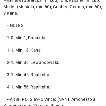
Palhinha (Goretzka, min.60); Olise (Sané, min.60),
Müller (Musiala, min.60), Gnabry (Coman, min.60);
y Kane.
--GOLES.
1-0. Min.1, Raphinha.
1-1. Min.18, Kane.
2-1. Min.36, Lewandowski.
3-1. Min.45, Raphinha.
4-1. Min.56, Raphinha.
--ÁRBITRO: Slavko Vincic (SVN). Amonestó a
Kimmich (min.27) en el Bayern.