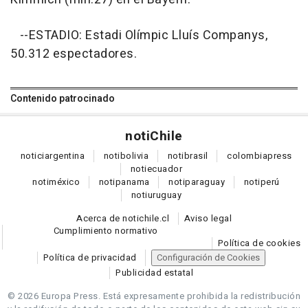
--ESTADIO: Estadi Olímpic Lluís Companys,
50.312 espectadores.
Contenido patrocinado
noti
Chile
notici
argentina
noti
bolivia
noti
brasil
colombia
press
noti
ecuador
noti
méxico
noti
panama
noti
paraguay
noti
perú
noti
uruguay
Acerca de notichile.cl
Aviso legal
Cumplimiento normativo
Política de cookies
Política de privacidad
Configuración de Cookies
Publicidad estatal
© 2026 Europa Press.
Está expresamente prohibida la redistribución