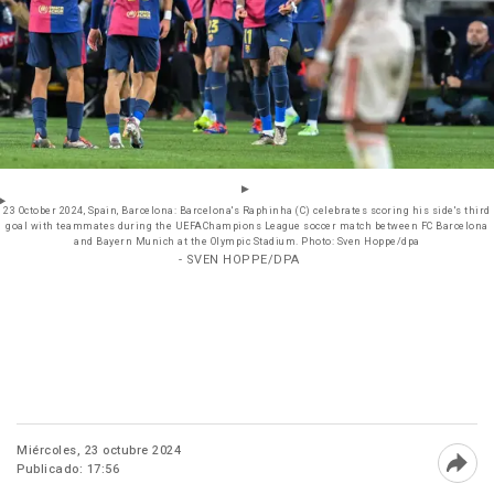
23 October 2024, Spain, Barcelona: Barcelona's Raphinha (C) celebrates scoring his side's third
goal with teammates during the UEFAChampions League soccer match between FC Barcelona
and Bayern Munich at the Olympic Stadium. Photo: Sven Hoppe/dpa
- SVEN HOPPE/DPA
Miércoles, 23 octubre 2024
Publicado: 17:56
Abri