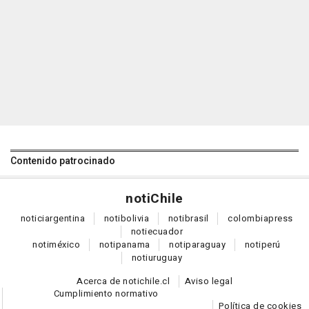
Contenido patrocinado
noti
Chile
notici
argentina
noti
bolivia
noti
brasil
colombia
press
noti
ecuador
noti
méxico
noti
panama
noti
paraguay
noti
perú
noti
uruguay
Acerca de notichile.cl
Aviso legal
Cumplimiento normativo
Política de cookies