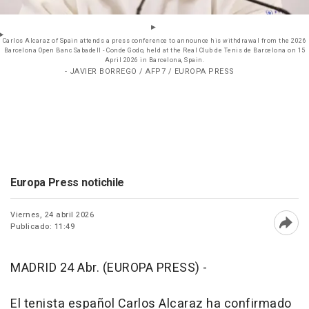
Carlos Alcaraz of Spain attends a press conference to announce his withdrawal from the 2026
Barcelona Open Banc Sabadell - Conde Godo, held at the Real Club de Tenis de Barcelona on 15
April 2026 in Barcelona, Spain.
- JAVIER BORREGO / AFP7 / EUROPA PRESS
Europa Press notichile
Viernes, 24 abril 2026
Publicado: 11:49
Abri
MADRID 24 Abr. (EUROPA PRESS) -
El tenista español Carlos Alcaraz ha confirmado