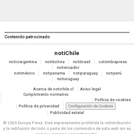
Contenido patrocinado
noti
Chile
notici
argentina
noti
bolivia
noti
brasil
colombia
press
noti
ecuador
noti
méxico
noti
panama
noti
paraguay
noti
perú
noti
uruguay
Acerca de notichile.cl
Aviso legal
Cumplimiento normativo
Política de cookies
Política de privacidad
Configuración de Cookies
Publicidad estatal
© 2026 Europa Press.
Está expresamente prohibida la redistribución
y la redifusión de todo o parte de los contenidos de esta web sin su