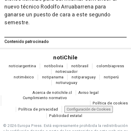
nuevo técnico Rodolfo Arruabarrena para
ganarse un puesto de cara a este segundo
semestre.
Contenido patrocinado
noti
Chile
notici
argentina
noti
bolivia
noti
brasil
colombia
press
noti
ecuador
noti
méxico
noti
panama
noti
paraguay
noti
perú
noti
uruguay
Acerca de notichile.cl
Aviso legal
Cumplimiento normativo
Política de cookies
Política de privacidad
Configuración de Cookies
Publicidad estatal
© 2026 Europa Press.
Está expresamente prohibida la redistribución