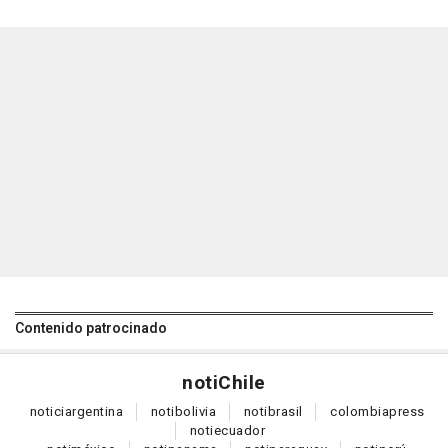
Contenido patrocinado
noti
Chile
notici
argentina
noti
bolivia
noti
brasil
colombia
press
noti
ecuador