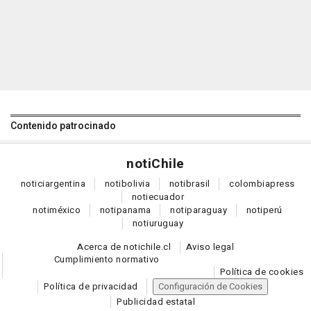
Contenido patrocinado
noti
Chile
notici
argentina
noti
bolivia
noti
brasil
colombia
press
noti
ecuador
noti
méxico
noti
panama
noti
paraguay
noti
perú
noti
uruguay
Acerca de notichile.cl
Aviso legal
Cumplimiento normativo
Política de cookies
Política de privacidad
Configuración de Cookies
Publicidad estatal