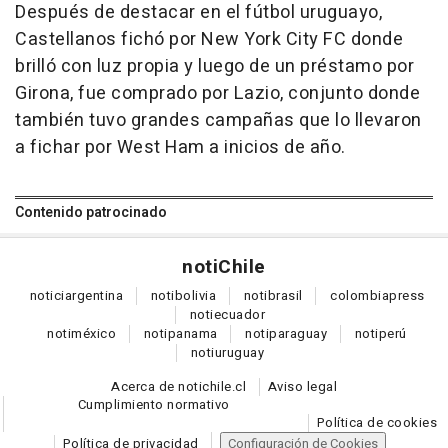
Después de destacar en el fútbol uruguayo,
Castellanos fichó por New York City FC donde
brilló con luz propia y luego de un préstamo por
Girona, fue comprado por Lazio, conjunto donde
también tuvo grandes campañas que lo llevaron
a fichar por West Ham a inicios de año.
Contenido patrocinado
noti
Chile
notici
argentina
noti
bolivia
noti
brasil
colombia
press
noti
ecuador
noti
méxico
noti
panama
noti
paraguay
noti
perú
noti
uruguay
Acerca de notichile.cl
Aviso legal
Cumplimiento normativo
Política de cookies
Política de privacidad
Configuración de Cookies