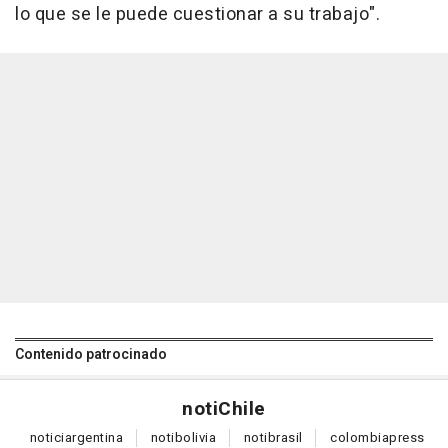
lo que se le puede cuestionar a su trabajo".
Contenido patrocinado
noti
Chile
notici
argentina
noti
bolivia
noti
brasil
colombia
press