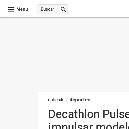
Menú
noti
chile
/
deportes
Decathlon Pulse
impulsar modelo