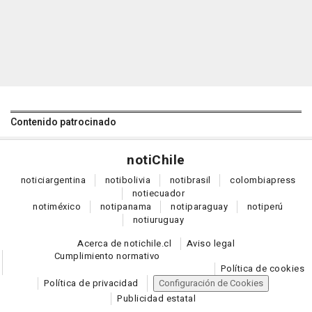
Contenido patrocinado
noti
Chile
notici
argentina
noti
bolivia
noti
brasil
colombia
press
noti
ecuador
noti
méxico
noti
panama
noti
paraguay
noti
perú
noti
uruguay
Acerca de notichile.cl
Aviso legal
Cumplimiento normativo
Política de cookies
Política de privacidad
Configuración de Cookies
Publicidad estatal