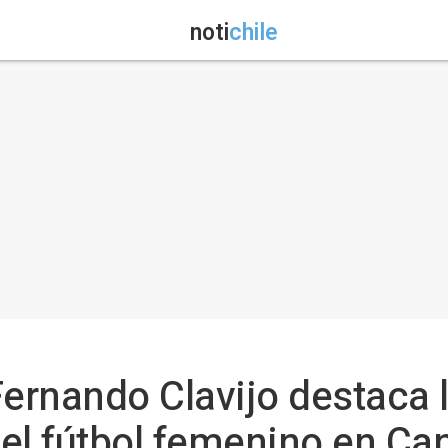
noti
chile
Fernando Clavijo destaca 
el fútbol femenino en Ca