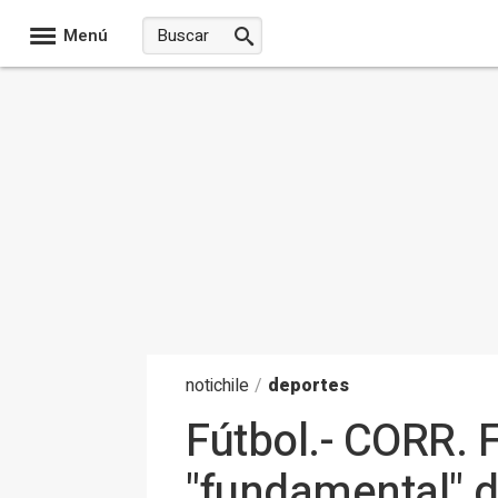
Menú
noti
chile
/
deportes
Fútbol.- CORR. 
"fundamental" d