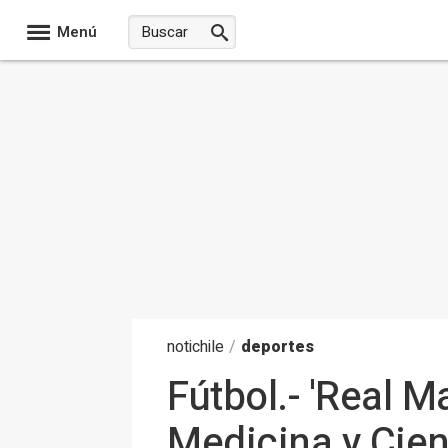
Menú
noti
chile
/
deportes
Fútbol.- 'Real M
Medicina y Cien