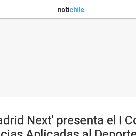
noti
chile
adrid Next' presenta el I 
cias Aplicadas al Deport