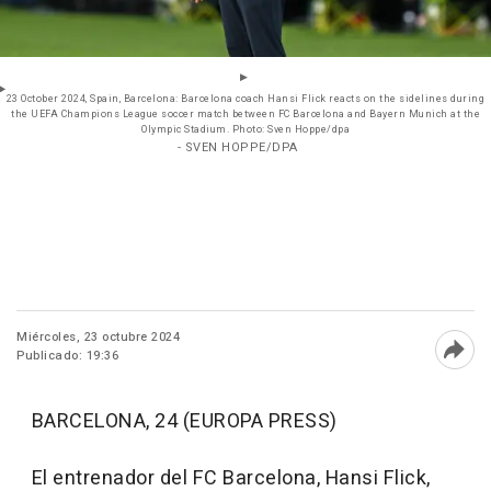
23 October 2024, Spain, Barcelona: Barcelona coach Hansi Flick reacts on the sidelines during
the UEFA Champions League soccer match between FC Barcelona and Bayern Munich at the
Olympic Stadium. Photo: Sven Hoppe/dpa
- SVEN HOPPE/DPA
Miércoles, 23 octubre 2024
Publicado: 19:36
Abri
BARCELONA, 24 (EUROPA PRESS)
El entrenador del FC Barcelona, Hansi Flick,