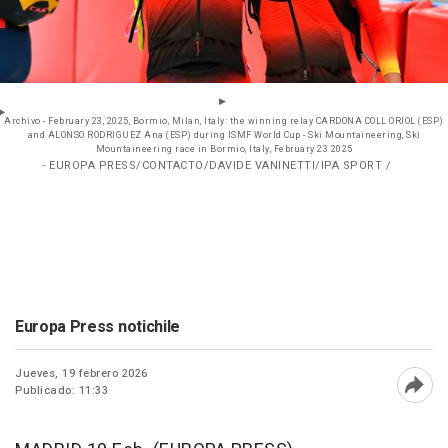
Archivo - February 23, 2025, Bormio, Milan, Italy: the winning relay CARDONA COLL ORIOL (ESP)
and ALONSO RODRIGUEZ Ana (ESP) during ISMF World Cup - Ski Mountaineering, Ski
Mountaineering race in Bormio, Italy, February 23 2025
- EUROPA PRESS/CONTACTO/DAVIDE VANINETTI/IPA SPORT /
Europa Press notichile
Jueves, 19 febrero 2026
Publicado: 11:33
Abri