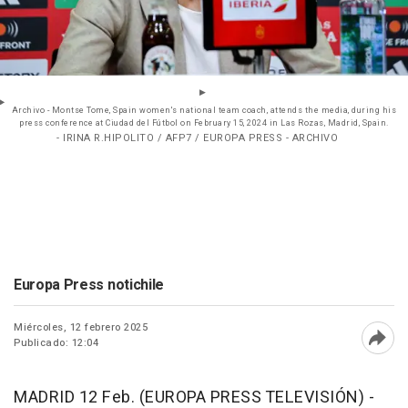
Archivo - Montse Tome, Spain women's national team coach, attends the media, during his
press conference at Ciudad del Fútbol on February 15, 2024 in Las Rozas, Madrid, Spain.
- IRINA R.HIPOLITO / AFP7 / EUROPA PRESS - ARCHIVO
Europa Press notichile
Miércoles, 12 febrero 2025
Publicado: 12:04
Abri
MADRID 12 Feb. (EUROPA PRESS TELEVISIÓN) -