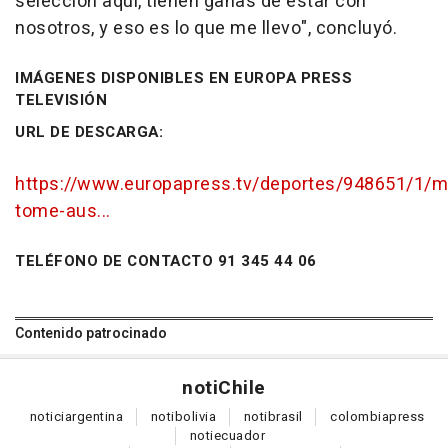
selección aquí, tienen ganas de estar con
nosotros, y eso es lo que me llevo", concluyó.
IMÁGENES DISPONIBLES EN EUROPA PRESS
TELEVISIÓN
URL DE DESCARGA:
https://www.europapress.tv/deportes/948651/1/m
tome-aus...
TELÉFONO DE CONTACTO 91 345 44 06
Contenido patrocinado
noti
Chile
notici
argentina
noti
bolivia
noti
brasil
colombia
press
noti
ecuador