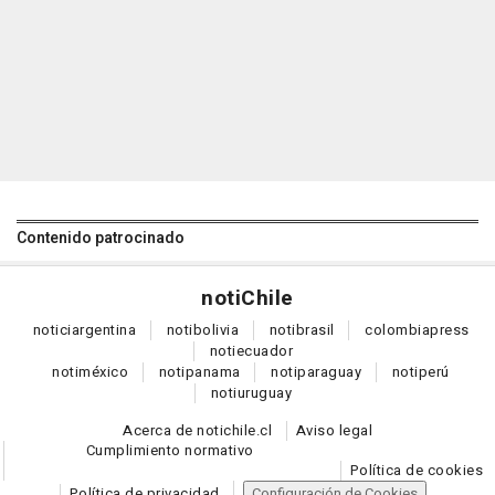
Contenido patrocinado
noti
Chile
notici
argentina
noti
bolivia
noti
brasil
colombia
press
noti
ecuador
noti
méxico
noti
panama
noti
paraguay
noti
perú
noti
uruguay
Acerca de notichile.cl
Aviso legal
Cumplimiento normativo
Política de cookies
Política de privacidad
Configuración de Cookies