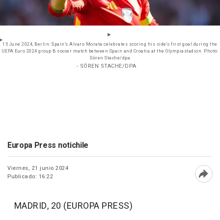
15 June 2024, Berlin: Spain's Alvaro Morata celebrates scoring his side's first goal during the
UEFA Euro 2024 group B soccer match between Spain and Croatia at the Olympiastadion. Photo:
Sören Stache/dpa
- SÖREN STACHE/DPA
Europa Press notichile
Viernes, 21 junio 2024
Publicado: 16:22
Abri
MADRID, 20 (EUROPA PRESS)