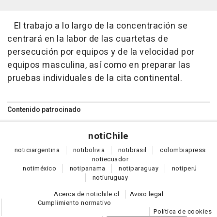
El trabajo a lo largo de la concentración se
centrará en la labor de las cuartetas de
persecución por equipos y de la velocidad por
equipos masculina, así como en preparar las
pruebas individuales de la cita continental.
Contenido patrocinado
noti
Chile
notici
argentina
noti
bolivia
noti
brasil
colombia
press
noti
ecuador
noti
méxico
noti
panama
noti
paraguay
noti
perú
noti
uruguay
Acerca de notichile.cl
Aviso legal
Cumplimiento normativo
Política de cookies