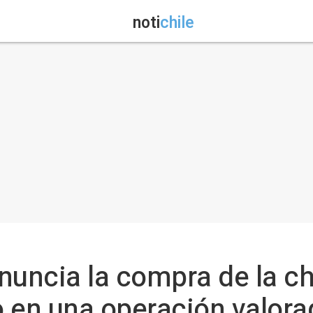
noti
chile
anuncia la compra de la c
ro en una operación valor