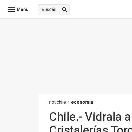
Menú
noti
chile
/
economia
Chile.- Vidrala 
Cristalerías To