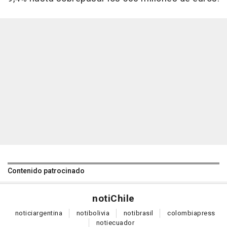
Contenido patrocinado
noti
Chile
notici
argentina
noti
bolivia
noti
brasil
colombia
press
noti
ecuador