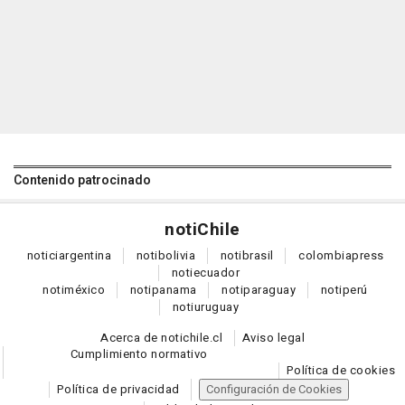
Contenido patrocinado
noti
Chile
notici
argentina
noti
bolivia
noti
brasil
colombia
press
noti
ecuador
noti
méxico
noti
panama
noti
paraguay
noti
perú
noti
uruguay
Acerca de notichile.cl
Aviso legal
Cumplimiento normativo
Política de cookies
Política de privacidad
Configuración de Cookies