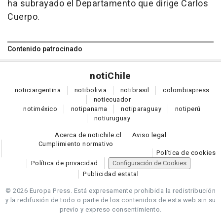
ha subrayado el Departamento que dirige Carlos
Cuerpo.
Contenido patrocinado
noti
Chile
notici
argentina
noti
bolivia
noti
brasil
colombia
press
noti
ecuador
noti
méxico
noti
panama
noti
paraguay
noti
perú
noti
uruguay
Acerca de notichile.cl
Aviso legal
Cumplimiento normativo
Política de cookies
Política de privacidad
Configuración de Cookies
Publicidad estatal
© 2026 Europa Press.
Está expresamente prohibida la redistribución
y la redifusión de todo o parte de los contenidos de esta web sin su
previo y expreso consentimiento.