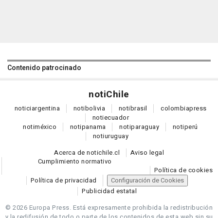
Contenido patrocinado
noti
Chile
notici
argentina
noti
bolivia
noti
brasil
colombia
press
noti
ecuador
noti
méxico
noti
panama
noti
paraguay
noti
perú
noti
uruguay
Acerca de notichile.cl
Aviso legal
Cumplimiento normativo
Política de cookies
Política de privacidad
Configuración de Cookies
Publicidad estatal
© 2026 Europa Press.
Está expresamente prohibida la redistribución
y la redifusión de todo o parte de los contenidos de esta web sin su