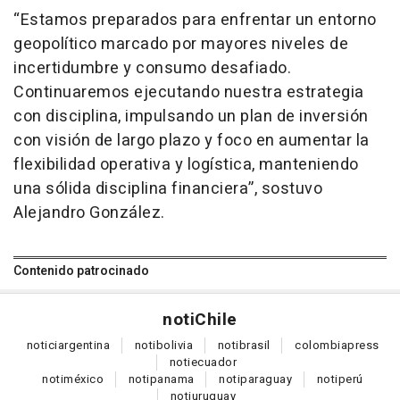
“Estamos preparados para enfrentar un entorno
geopolítico marcado por mayores niveles de
incertidumbre y consumo desafiado.
Continuaremos ejecutando nuestra estrategia
con disciplina, impulsando un plan de inversión
con visión de largo plazo y foco en aumentar la
flexibilidad operativa y logística, manteniendo
una sólida disciplina financiera”, sostuvo
Alejandro González.
Contenido patrocinado
noti
Chile
notici
argentina
noti
bolivia
noti
brasil
colombia
press
noti
ecuador
noti
méxico
noti
panama
noti
paraguay
noti
perú
noti
uruguay