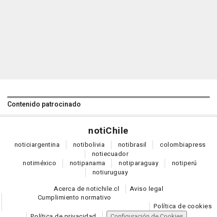
Contenido patrocinado
noti
Chile
notici
argentina
noti
bolivia
noti
brasil
colombia
press
noti
ecuador
noti
méxico
noti
panama
noti
paraguay
noti
perú
noti
uruguay
Acerca de notichile.cl
Aviso legal
Cumplimiento normativo
Política de cookies
Política de privacidad
Configuración de Cookies