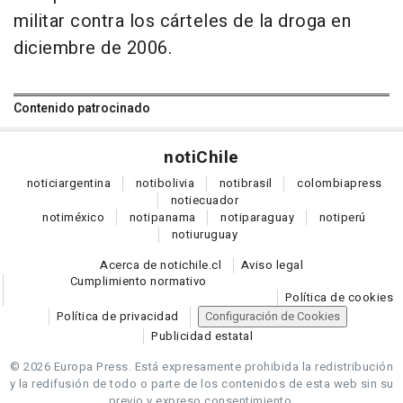
militar contra los cárteles de la droga en
diciembre de 2006.
Contenido patrocinado
noti
Chile
notici
argentina
noti
bolivia
noti
brasil
colombia
press
noti
ecuador
noti
méxico
noti
panama
noti
paraguay
noti
perú
noti
uruguay
Acerca de notichile.cl
Aviso legal
Cumplimiento normativo
Política de cookies
Política de privacidad
Configuración de Cookies
Publicidad estatal
© 2026 Europa Press.
Está expresamente prohibida la redistribución
y la redifusión de todo o parte de los contenidos de esta web sin su
previo y expreso consentimiento.