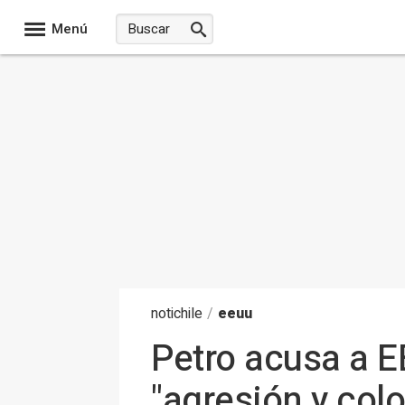
Menú
noti
chile
/
eeuu
Petro acusa a E
"agresión y col