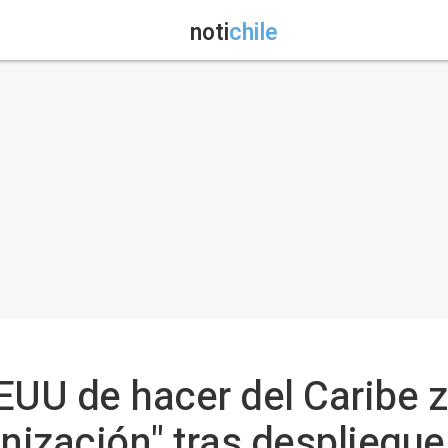
noti
chile
EUU de hacer del Caribe 
onización" tras despliegu