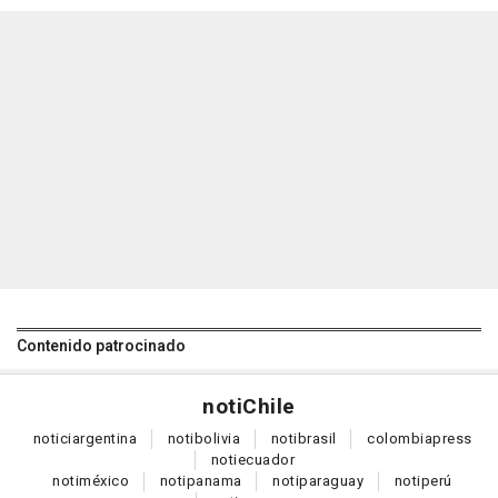
Contenido patrocinado
noti
Chile
notici
argentina
noti
bolivia
noti
brasil
colombia
press
noti
ecuador
noti
méxico
noti
panama
noti
paraguay
noti
perú