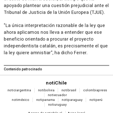
apoyado plantear una cuestión prejudicial ante el
Tribunal de Justicia de la Unión Europea (TJUE).
"La única interpretación razonable de la ley que
ahora aplicamos nos lleva a entender que ese
beneficio orientado a procurar el proyecto
independentista catalán, es precisamente el que
la ley quiere amnistiar", ha dicho Ferrer.
Contenido patrocinado
noti
Chile
notici
argentina
noti
bolivia
noti
brasil
colombia
press
noti
ecuador
noti
méxico
noti
panama
noti
paraguay
noti
perú
noti
uruguay