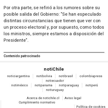
Por otra parte, se refirió a los rumores sobre su
posible salida del Gobierno: "Se han especulado
distintas circunstancias que tienen que ver con
un proceso electoral y, por supuesto, como todos
los ministros, siempre estamos a disposición del
Presidente".
Contenido patrocinado
noti
Chile
notici
argentina
noti
bolivia
noti
brasil
colombia
press
noti
ecuador
noti
méxico
noti
panama
noti
paraguay
noti
perú
noti
uruguay
Acerca de notichile.cl
Aviso legal
Cumplimiento normativo
Política de cookies