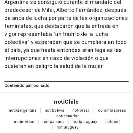
Argentina se consiguió durante el mandato del
predecesor de Milei, Alberto Fernández, después
de años de lucha por parte de las organizaciones
feministas, que destacaron que la entrada en
vigor representaba "un triunfo de la lucha
colectiva" y esperaban que se cumpliera en todo
el país, ya que hasta entonces eran legales las
interrupciones en caso de violación o que
pusieran en peligro la salud de la mujer.
Contenido patrocinado
noti
Chile
notici
argentina
noti
bolivia
noti
brasil
colombia
press
noti
ecuador
noti
méxico
noti
panama
noti
paraguay
noti
perú
noti
uruguay