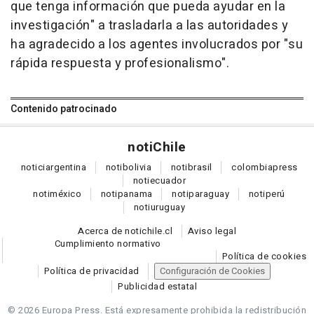
que tenga información que pueda ayudar en la
investigación" a trasladarla a las autoridades y
ha agradecido a los agentes involucrados por "su
rápida respuesta y profesionalismo".
Contenido patrocinado
noti
Chile
notici
argentina
noti
bolivia
noti
brasil
colombia
press
noti
ecuador
noti
méxico
noti
panama
noti
paraguay
noti
perú
noti
uruguay
Acerca de notichile.cl
Aviso legal
Cumplimiento normativo
Política de cookies
Política de privacidad
Configuración de Cookies
Publicidad estatal
© 2026 Europa Press.
Está expresamente prohibida la redistribución