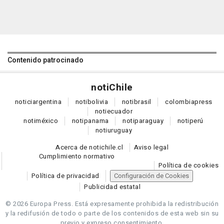
Contenido patrocinado
noti
Chile
notici
argentina
noti
bolivia
noti
brasil
colombia
press
noti
ecuador
noti
méxico
noti
panama
noti
paraguay
noti
perú
noti
uruguay
Acerca de notichile.cl
Aviso legal
Cumplimiento normativo
Política de cookies
Política de privacidad
Configuración de Cookies
Publicidad estatal
© 2026 Europa Press.
Está expresamente prohibida la redistribución
y la redifusión de todo o parte de los contenidos de esta web sin su
previo y expreso consentimiento.