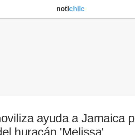
noti
chile
viliza ayuda a Jamaica pa
el huracán 'Melissa'