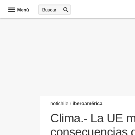
Menú
noti
chile
/
iberoamérica
Clima.- La UE mo
consecuencias d