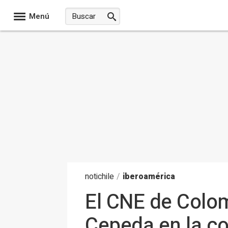
Menú
noti
chile
/
iberoamérica
El CNE de Colom
Cepeda en la con