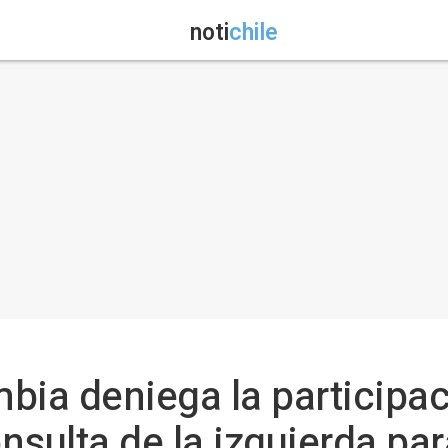
noti
chile
bia deniega la participac
sulta de la izquierda par