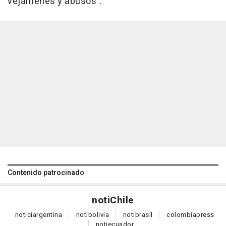
vejámenes y abusos".
Contenido patrocinado
noti
Chile
notici
argentina
noti
bolivia
noti
brasil
colombia
press
noti
ecuador