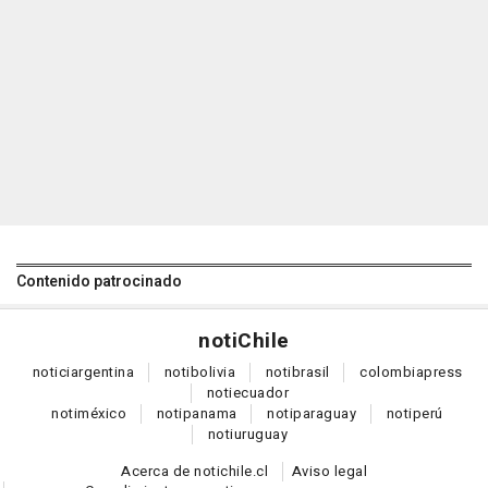
Contenido patrocinado
noti
Chile
notici
argentina
noti
bolivia
noti
brasil
colombia
press
noti
ecuador
noti
méxico
noti
panama
noti
paraguay
noti
perú
noti
uruguay
Acerca de notichile.cl
Aviso legal