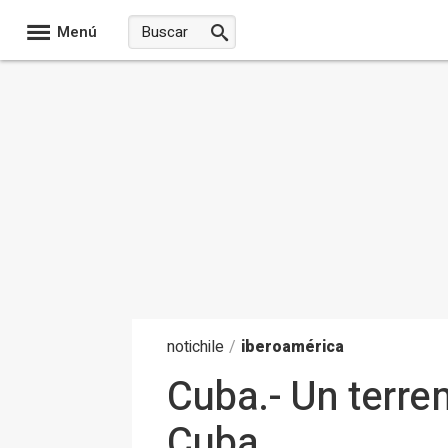
Menú
noti
chile
/
iberoamérica
Cuba.- Un terre
Cuba