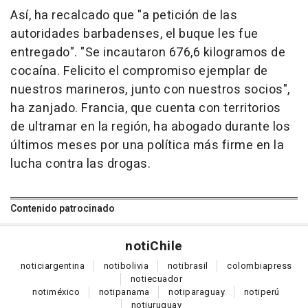
Así, ha recalcado que "a petición de las
autoridades barbadenses, el buque les fue
entregado". "Se incautaron 676,6 kilogramos de
cocaína. Felicito el compromiso ejemplar de
nuestros marineros, junto con nuestros socios",
ha zanjado. Francia, que cuenta con territorios
de ultramar en la región, ha abogado durante los
últimos meses por una política más firme en la
lucha contra las drogas.
Contenido patrocinado
noti
Chile
notici
argentina
noti
bolivia
noti
brasil
colombia
press
noti
ecuador
noti
méxico
noti
panama
noti
paraguay
noti
perú
noti
uruguay