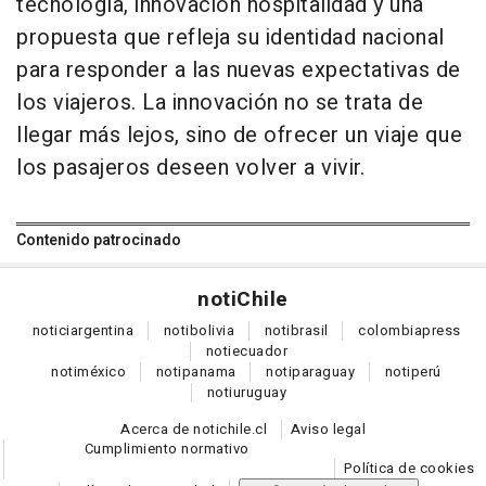
tecnología, innovación hospitalidad y una
propuesta que refleja su identidad nacional
para responder a las nuevas expectativas de
los viajeros. La innovación no se trata de
llegar más lejos, sino de ofrecer un viaje que
los pasajeros deseen volver a vivir.
Contenido patrocinado
noti
Chile
notici
argentina
noti
bolivia
noti
brasil
colombia
press
noti
ecuador
noti
méxico
noti
panama
noti
paraguay
noti
perú
noti
uruguay
Acerca de notichile.cl
Aviso legal
Cumplimiento normativo
Política de cookies