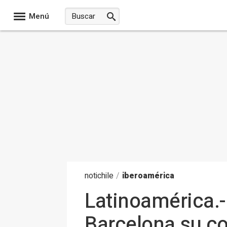
Menú
noti
chile
/
iberoamérica
Latinoamérica.-
Barcelona su co