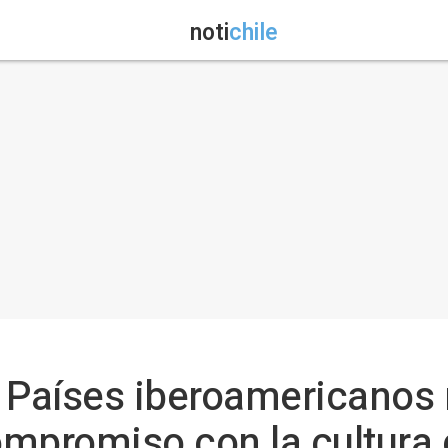
noti
chile
 Países iberoamericanos 
mpromiso con la cultura 